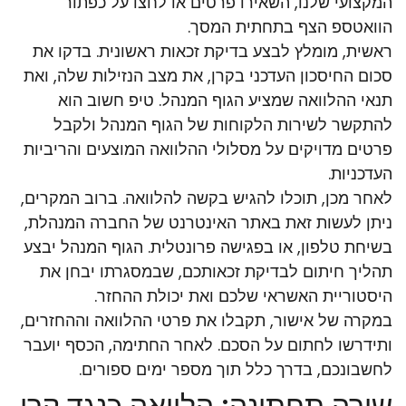
המקצועי שלנו, השאירו פרטים או לחצו על כפתור
הוואטספ הצף בתחתית המסך.
ראשית, מומלץ לבצע בדיקת זכאות ראשונית. בדקו את
סכום החיסכון העדכני בקרן, את מצב הנזילות שלה, ואת
תנאי ההלוואה שמציע הגוף המנהל. טיפ חשוב הוא
להתקשר לשירות הלקוחות של הגוף המנהל ולקבל
פרטים מדויקים על מסלולי ההלוואה המוצעים והריביות
העדכניות.
לאחר מכן, תוכלו להגיש בקשה להלוואה. ברוב המקרים,
ניתן לעשות זאת באתר האינטרנט של החברה המנהלת,
בשיחת טלפון, או בפגישה פרונטלית. הגוף המנהל יבצע
תהליך חיתום לבדיקת זכאותכם, שבמסגרתו יבחן את
היסטוריית האשראי שלכם ואת יכולת ההחזר.
במקרה של אישור, תקבלו את פרטי ההלוואה וההחזרים,
ותידרשו לחתום על הסכם. לאחר החתימה, הכסף יועבר
לחשבונכם, בדרך כלל תוך מספר ימים ספורים.
שורה תחתונה: הלוואה כנגד קרן