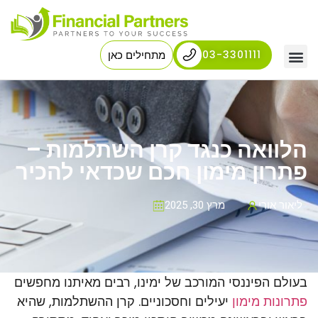
03-3301111
מתחילים כאן
דף הבית
שירותים
הלוואה כנגד קרן השתלמות –
בלוג
פתרון מימון חכם שכדאי להכיר
אודות
צור קשר
ליאור אורי
מרץ 30, 2025
בעולם הפיננסי המורכב של ימינו, רבים מאיתנו מחפשים
פתרונות מימון
יעילים וחסכוניים. קרן ההשתלמות, שהיא